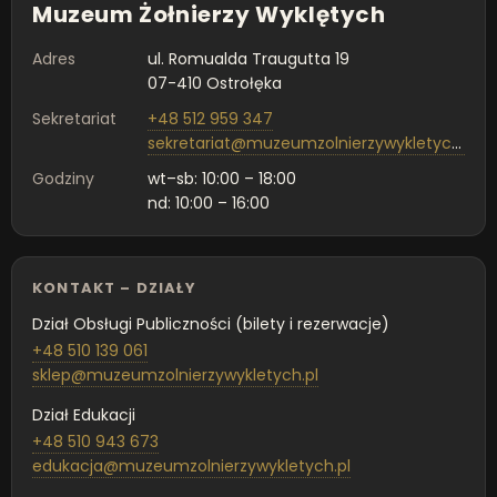
Muzeum Żołnierzy Wyklętych
Adres
ul. Romualda Traugutta 19
07-410 Ostrołęka
Sekretariat
+48 512 959 347
sekretariat@muzeumzolnierzywykletych.pl
Godziny
wt–sb: 10:00 – 18:00
nd: 10:00 – 16:00
KONTAKT – DZIAŁY
Dział Obsługi Publiczności (bilety i rezerwacje)
+48 510 139 061
sklep@muzeumzolnierzywykletych.pl
Dział Edukacji
+48 510 943 673
edukacja@muzeumzolnierzywykletych.pl