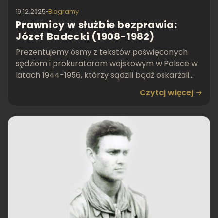
19.12.2025
•
Biogramy
Prawnicy w służbie bezprawia:
Józef Badecki (1908-1982)
Prezentujemy ósmy z tekstów poświęconych
sędziom i prokuratorom wojskowym w Polsce w
latach 1944-1956, którzy sądzili bądź oskarżali
Żołnierzy Wyklęty
Czytaj więcej →