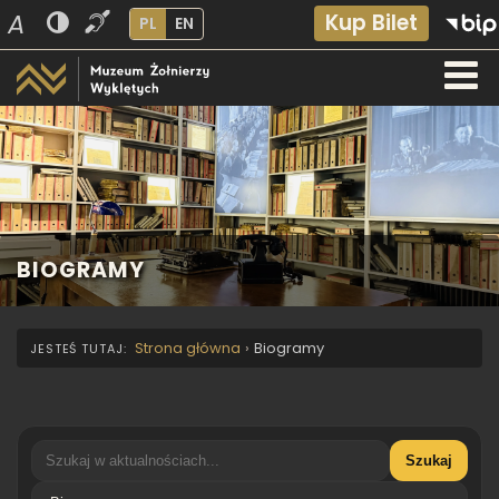
A
Kup Bilet
PL
EN
BIOGRAMY
Strona główna
›
Biogramy
Szukaj
Kategoria