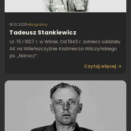
19.12.2025
•
Biogramy
Tadeusz Stankiewicz
Ur. 15 I 1927 r. w Wilnie. Od 1943 r. żołnierz oddziału
AK na Wileńszczyźnie Kazimierza Wilczyńskiego
ps. „Narocz”.
Czytaj więcej →