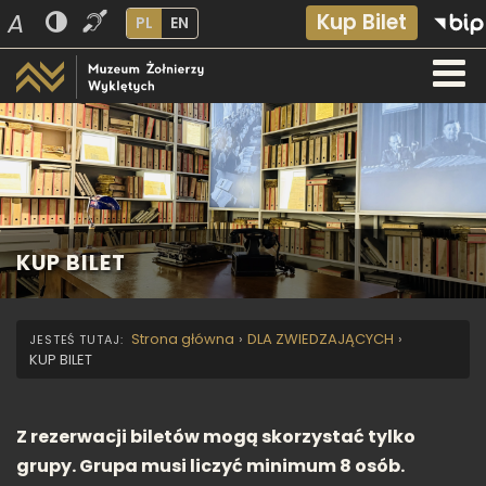
A
Kup Bilet
PL
EN
KUP BILET
Strona główna
›
DLA ZWIEDZAJĄCYCH
›
KUP BILET
Z rezerwacji biletów mogą skorzystać tylko
grupy. Grupa musi liczyć minimum 8 osób.