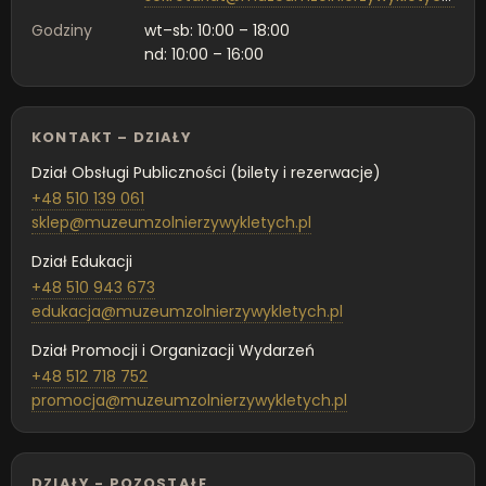
Godziny
wt–sb: 10:00 – 18:00
nd: 10:00 – 16:00
KONTAKT – DZIAŁY
Dział Obsługi Publiczności (bilety i rezerwacje)
+48 510 139 061
sklep@muzeumzolnierzywykletych.pl
Dział Edukacji
+48 510 943 673
edukacja@muzeumzolnierzywykletych.pl
Dział Promocji i Organizacji Wydarzeń
+48 512 718 752
promocja@muzeumzolnierzywykletych.pl
DZIAŁY - POZOSTAŁE