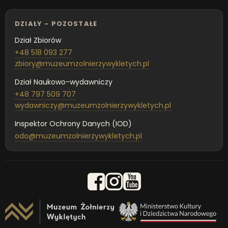
DZIAŁY - POZOSTAŁE
Dział Zbiorów
+48 518 093 277
zbiory@muzeumzolnierzywykletych.pl
Dział Naukowo-wydawniczy
+48 797 509 707
wydawniczy@muzeumzolnierzywykletych.pl
Inspektor Ochrony Danych (IOD)
odo@muzeumzolnierzywykletych.pl