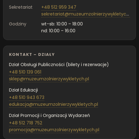
Sekretariat
+48 512 959 347
sekretariat@muzeumzolnierzywykletych.pl
Godziny
wt–sb: 10:00 – 18:00
nd: 10:00 – 16:00
KONTAKT – DZIAŁY
Dział Obsługi Publiczności (bilety i rezerwacje)
+48 510 139 061
sklep@muzeumzolnierzywykletych.pl
Dział Edukacji
+48 510 943 673
edukacja@muzeumzolnierzywykletych.pl
Dział Promocji i Organizacji Wydarzeń
+48 512 718 752
promocja@muzeumzolnierzywykletych.pl