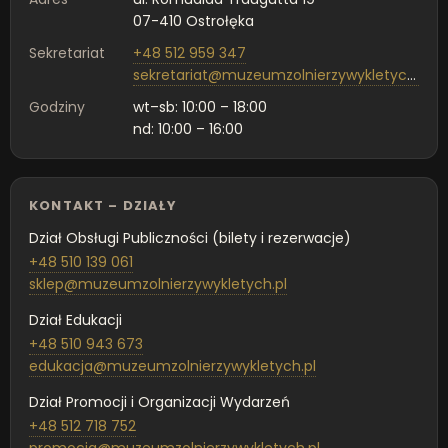
07-410 Ostrołęka
Sekretariat
+48 512 959 347
sekretariat@muzeumzolnierzywykletych.pl
Godziny
wt–sb: 10:00 – 18:00
nd: 10:00 – 16:00
KONTAKT – DZIAŁY
Dział Obsługi Publiczności (bilety i rezerwacje)
+48 510 139 061
sklep@muzeumzolnierzywykletych.pl
Dział Edukacji
+48 510 943 673
edukacja@muzeumzolnierzywykletych.pl
Dział Promocji i Organizacji Wydarzeń
+48 512 718 752
promocja@muzeumzolnierzywykletych.pl