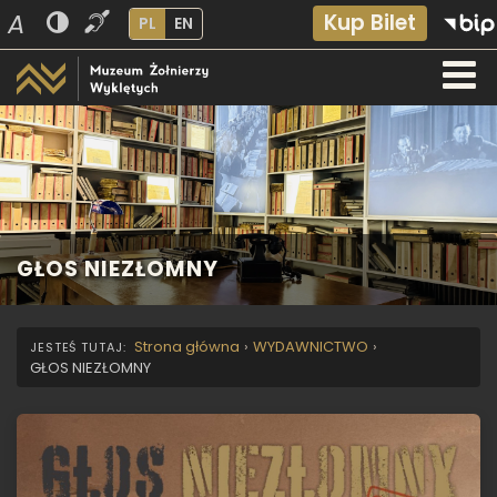
A
Kup Bilet
PL
EN
GŁOS NIEZŁOMNY
Strona główna
›
WYDAWNICTWO
›
GŁOS NIEZŁOMNY