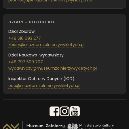
DZIAŁY - POZOSTAŁE
Dział Zbiorów
+48 518 093 277
zbiory@muzeumzolnierzywykletych.pl
Dział Naukowo-wydawniczy
+48 797 509 707
wydawniczy@muzeumzolnierzywykletych.pl
Inspektor Ochrony Danych (IOD)
odo@muzeumzolnierzywykletych.pl