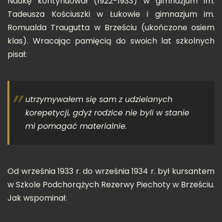
Naukę kontynuował (1922-1933) w gimnazjum im.
Tadeusza Kościuszki w Łukowie i gimnazjum im.
Romualda Traugutta w Brześciu (ukończone osiem
klas). Wracając pamięcią do swoich lat szkolnych
pisał:
utrzymywałem się sam z udzielanych
korepetycji, gdyż rodzice nie byli w stanie
mi pomagać materialnie
.
Od września 1933 r. do września 1934 r. był kursantem
w Szkole Podchorążych Rezerwy Piechoty w Brześciu.
Jak wspominał: