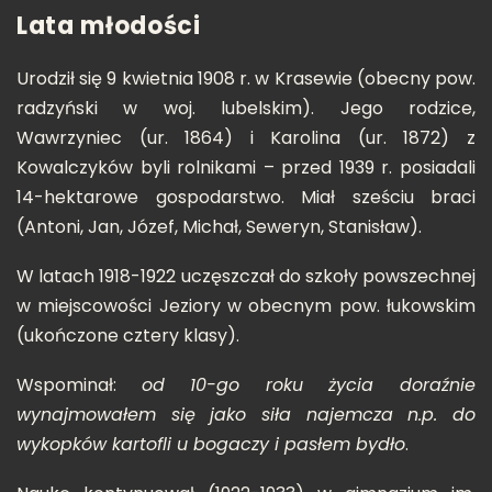
Lata młodości
Urodził się 9 kwietnia 1908 r. w Krasewie (obecny pow.
radzyński w woj. lubelskim). Jego rodzice,
Wawrzyniec (ur. 1864) i Karolina (ur. 1872) z
Kowalczyków byli rolnikami – przed 1939 r. posiadali
14-hektarowe gospodarstwo. Miał sześciu braci
(Antoni, Jan, Józef, Michał, Seweryn, Stanisław).
W latach 1918-1922 uczęszczał do szkoły powszechnej
w miejscowości Jeziory w obecnym pow. łukowskim
(ukończone cztery klasy).
Wspominał:
od 10-go roku życia doraźnie
wynajmowałem się jako siła najemcza n.p. do
wykopków kartofli u bogaczy i pasłem bydło
.