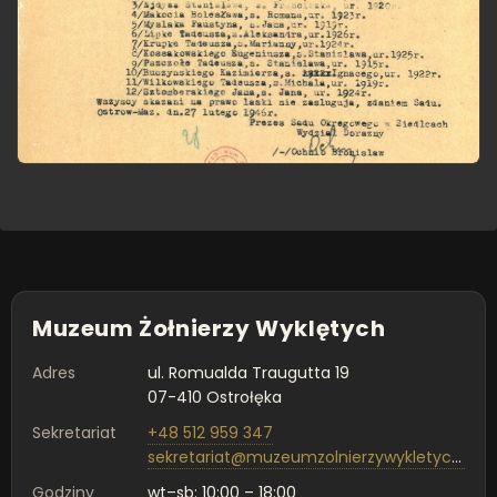
Muzeum Żołnierzy Wyklętych
Adres
ul. Romualda Traugutta 19
07-410 Ostrołęka
Sekretariat
+48 512 959 347
sekretariat@muzeumzolnierzywykletych.pl
Godziny
wt–sb: 10:00 – 18:00