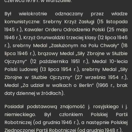
czerwca 1979 r. w Warszawie.
Był wielokrotnie odznaczany przez władze
komunistyczne: Srebrny Krzyż Zasługi (15 listopada
1945 r.), Kawaler Orderu Odrodzenia Polski (25 maja
1946 r.), Krzyż Grunwaldzki trzeciej klasy (12 lipca 1946
r.), srebrny Medal „Zasłużonym na Polu Chwały” (18
lipca 1946 r.), brązowy Medal „Siły Zbrojne w Służbie
Ojczyzny” (12 października 1951 r.), Medal 10-lecia
Polski Ludowej (13 lipca 1954 r.), srebrny Medal „Siły
Zbrojne w Służbie Ojczyzny” (27 września 1954 r.),
Medal „Za udział w walkach o Berlin” (1966 r., brak
daty dziennej w źródłach).
Posiadał podstawową znajomość j. rosyjskiego i j.
niemieckiego. Był członkiem Polskiej Partii
Robotniczej (od grudnia 1946 r.), a następnie Polskiej
Zjednoczonej Partii Robotniczej (od grudnia 1948 r.).