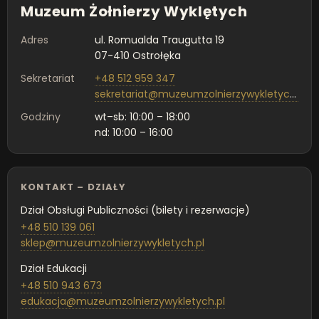
Muzeum Żołnierzy Wyklętych
Adres
ul. Romualda Traugutta 19
07-410 Ostrołęka
Sekretariat
+48 512 959 347
sekretariat@muzeumzolnierzywykletych.pl
Godziny
wt–sb: 10:00 – 18:00
nd: 10:00 – 16:00
KONTAKT – DZIAŁY
Dział Obsługi Publiczności (bilety i rezerwacje)
+48 510 139 061
sklep@muzeumzolnierzywykletych.pl
Dział Edukacji
+48 510 943 673
edukacja@muzeumzolnierzywykletych.pl