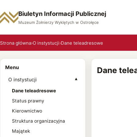
Biuletyn Informacji Publicznej
Muzeum Żołnierzy Wyklętych w Ostrołęce
Strona główna
›
O instystucji
›
Dane teleadresowe
Menu
Dane tel
O instystucji
▾
Dane teleadresowe
Status prawny
Kierownictwo
Struktura organizacyjna
Majątek