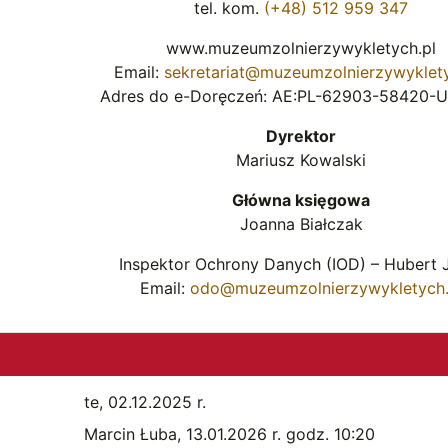
tel. kom.
(+48) 512 959 347
www.muzeumzolnierzywykletych.pl
Email:
sekretariat@muzeumzolnierzywyklety
Adres do e-Doręczeń: AE:PL-62903-58420-U
Dyrektor
Mariusz Kowalski
Główna księgowa
Joanna Białczak
Inspektor Ochrony Danych (IOD) – Hubert 
Email:
odo@muzeumzolnierzywykletych.
te,
02.12.2025 r.
Marcin Łuba,
13.01.2026 r. godz. 10:20