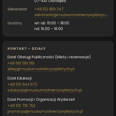
07-410 Ostrołęka
Sekretariat
+48 512 959 347
sekretariat@muzeumzolnierzywykletych.pl
Godziny
wt–sb: 10:00 – 18:00
nd: 10:00 – 16:00
KONTAKT – DZIAŁY
Dział Obsługi Publiczności (bilety i rezerwacje)
+48 510 139 061
sklep@muzeumzolnierzywykletych.pl
Dział Edukacji
+48 510 943 673
edukacja@muzeumzolnierzywykletych.pl
Dział Promocji i Organizacji Wydarzeń
+48 512 718 752
promocja@muzeumzolnierzywykletych.pl