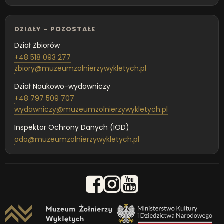
DZIAŁY - POZOSTAŁE
Dział Zbiorów
+48 518 093 277
zbiory@muzeumzolnierzywykletych.pl
Dział Naukowo-wydawniczy
+48 797 509 707
wydawniczy@muzeumzolnierzywykletych.pl
Inspektor Ochrony Danych (IOD)
odo@muzeumzolnierzywykletych.pl