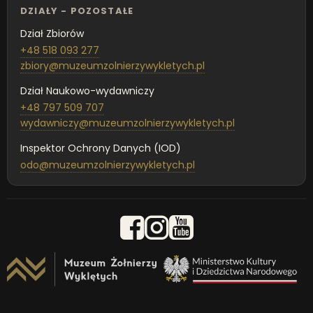
DZIAŁY - POZOSTAŁE
Dział Zbiorów
+48 518 093 277
zbiory@muzeumzolnierzywykletych.pl
Dział Naukowo-wydawniczy
+48 797 509 707
wydawniczy@muzeumzolnierzywykletych.pl
Inspektor Ochrony Danych (IOD)
odo@muzeumzolnierzywykletych.pl