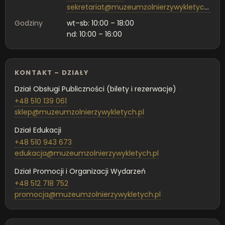
sekretariat@muzeumzolnierzywykletych.pl
Godziny
wt–sb: 10:00 – 18:00
nd: 10:00 – 16:00
KONTAKT – DZIAŁY
Dział Obsługi Publiczności (bilety i rezerwacje)
+48 510 139 061
sklep@muzeumzolnierzywykletych.pl
Dział Edukacji
+48 510 943 673
edukacja@muzeumzolnierzywykletych.pl
Dział Promocji i Organizacji Wydarzeń
+48 512 718 752
promocja@muzeumzolnierzywykletych.pl