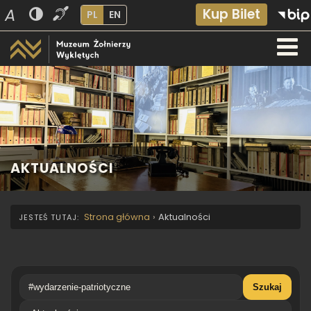
A
Kup Bilet
PL
EN
AKTUALNOŚCI
Strona główna
›
Aktualności
Szukaj
Kategoria