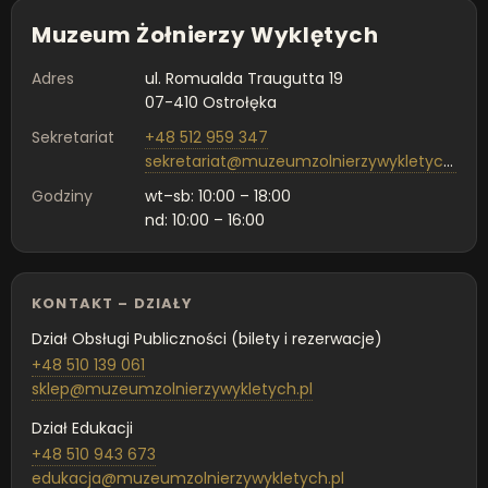
Muzeum Żołnierzy Wyklętych
Adres
ul. Romualda Traugutta 19
07-410 Ostrołęka
Sekretariat
+48 512 959 347
sekretariat@muzeumzolnierzywykletych.pl
Godziny
wt–sb: 10:00 – 18:00
nd: 10:00 – 16:00
KONTAKT – DZIAŁY
Dział Obsługi Publiczności (bilety i rezerwacje)
+48 510 139 061
sklep@muzeumzolnierzywykletych.pl
Dział Edukacji
+48 510 943 673
edukacja@muzeumzolnierzywykletych.pl