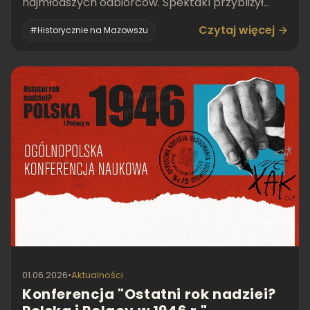
najmłodszych odbiorców. Spektakl przybliżył
uczestnikom dzieciństwo
Czytaj więcej →
#Historycznie na Mazowszu
01.06.2026
•
Aktualności
Konferencja "Ostatni rok nadziei?