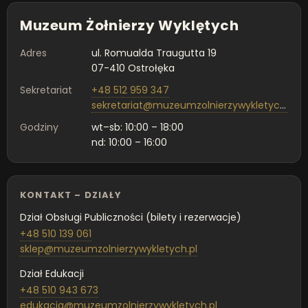
Muzeum Żołnierzy Wyklętych
Adres
ul. Romualda Traugutta 19
07-410 Ostrołęka
Sekretariat
+48 512 959 347
sekretariat@muzeumzolnierzywykletych.pl
Godziny
wt–sb: 10:00 – 18:00
nd: 10:00 – 16:00
KONTAKT – DZIAŁY
Dział Obsługi Publiczności (bilety i rezerwacje)
+48 510 139 061
sklep@muzeumzolnierzywykletych.pl
Dział Edukacji
+48 510 943 673
edukacja@muzeumzolnierzywykletych.pl