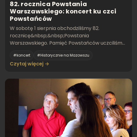
82. rocznica Powstania
Warszawskiego: koncert ku czci
Powstańców
W sobotę 1 sierpnia obchodziliśmy 82.
rocznicę&nbsp;&nbsp;Powstania
Warszawskiego. Pamięć Powstańców uczciliśmy
koncertem "Echa bohaterów 1944".
#koncert
#Historycznie na Mazowszu
Czytaj więcej →