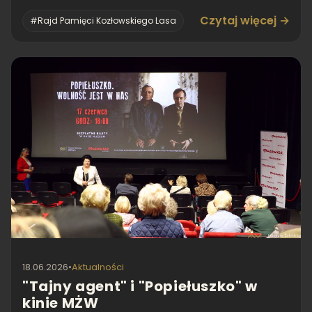
Czytaj więcej →
#Rajd Pamięci Kozłowskiego Lasa
18.06.2026
•
Aktualności
"Tajny agent" i "Popiełuszko" w
kinie MŻW