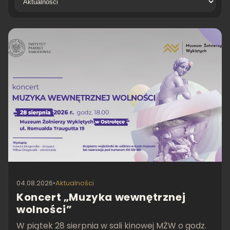
04.08.2026
•
Aktualności
Koncert „Muzyka wewnętrznej
wolności”
W piątek 28 sierpnia w sali kinowej MŻW o godz.