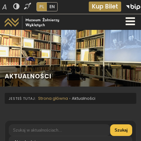
A
Kup Bilet
PL
EN
AKTUALNOŚCI
Strona główna
›
Aktualności
Szukaj
Kategoria