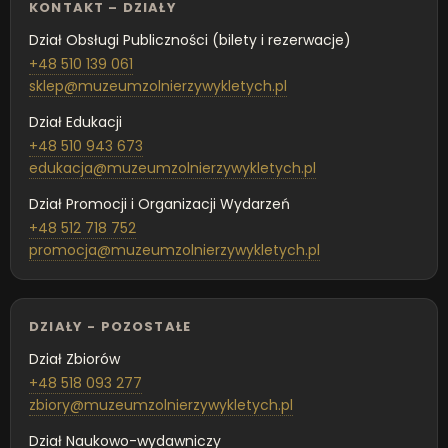
KONTAKT – DZIAŁY
Dział Obsługi Publiczności (bilety i rezerwacje)
+48 510 139 061
sklep@muzeumzolnierzywykletych.pl
Dział Edukacji
+48 510 943 673
edukacja@muzeumzolnierzywykletych.pl
Dział Promocji i Organizacji Wydarzeń
+48 512 718 752
promocja@muzeumzolnierzywykletych.pl
DZIAŁY - POZOSTAŁE
Dział Zbiorów
+48 518 093 277
zbiory@muzeumzolnierzywykletych.pl
Dział Naukowo-wydawniczy