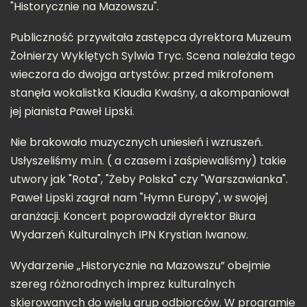
"Historycznie na Mazowszu".
Publiczność przywitała zastępca dyrektora Muzeum
Żołnierzy Wyklętych Sylwia Tryc. Scena należała tego
wieczora do dwojga artystów: przed mikrofonem
stanęła wokalistka Klaudia Kwaśny, a akompaniował
jej pianista Paweł Lipski.
Nie brakowało muzycznych uniesień i wzruszeń.
Usłyszeliśmy m.in. ( a czasem i zaśpiewaliśmy) takie
utwory jak "Rota", "Żeby Polska" czy "Warszawianka".
Paweł Lipski zagrał nam "Hymn Europy", w swojej
aranżacji. Koncert poprowadził dyrektor Biura
Wydarzeń Kulturalnych IPN Krystian Iwanow.
Wydarzenie „Historycznie na Mazowszu” obejmie
szereg różnorodnych imprez kulturalnych
skierowanych do wielu grup odbiorców. W programie