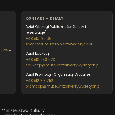
KONTAKT – DZIAŁY
Dział Obsługi Publiczności (bilety i
rezerwacje)
+48 510 139 061
sklep@muzeumzolnierzywykletych.pl
ch.pl
Dział Edukacji
+48 510 943 673
edukacja@muzeumzolnierzywykletych.pl
Dział Promocji i Organizacji Wydarzeń
+48 512 718 752
promocja@muzeumzolnierzywykletych.pl