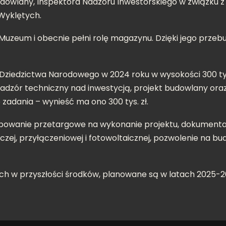
budowlany, Inspektora Nadzoru Inwestorskiego w związk
Wyklętych.
h Muzeum i obecnie pełni rolę magazynu. Dzięki jego prz
i Dziedzictwa Narodowego w 2024 roku w wysokości 300 ty
adzór techniczny nad inwestycją, projekt budowlany ora
 zadania – wynieść ma ono 300 tys. zł.
owanie przetargowe na wykonanie projektu, dokumentacja
niczej, przyłączeniowej i fotowoltaicznej, pozwolenie na
 w przyszłości środków, planowane są w latach 2025-2026.