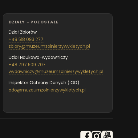
DZIAŁY - POZOSTAŁE
Dział Zbiorów
+48 518 093 277
zbiory@muzeumzolnierzywykletych.pl
Dział Naukowo-wydawniczy
+48 797 509 707
wydawniczy@muzeumzolnierzywykletych.pl
Inspektor Ochrony Danych (IOD)
odo@muzeumzolnierzywykletych.pl