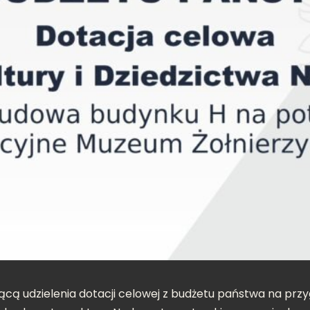
cą udzielenia dotacji celowej z budżetu państwa na prz