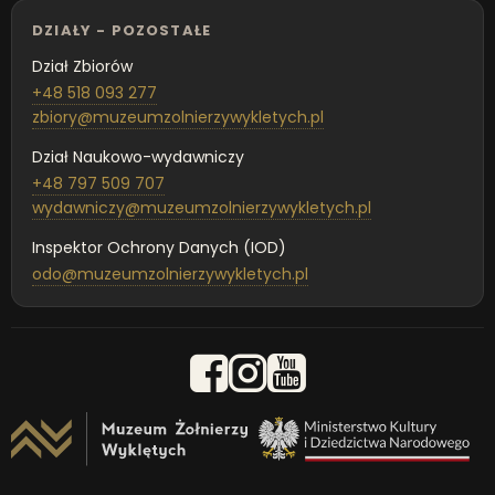
DZIAŁY - POZOSTAŁE
Dział Zbiorów
+48 518 093 277
zbiory@muzeumzolnierzywykletych.pl
Dział Naukowo-wydawniczy
+48 797 509 707
wydawniczy@muzeumzolnierzywykletych.pl
Inspektor Ochrony Danych (IOD)
odo@muzeumzolnierzywykletych.pl