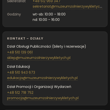
Sekretariat
+48 512 959 347
sekretariat@muzeumzolnierzywykletych.pl
Godziny
wt–sb: 10:00 – 18:00
nd: 10:00 – 16:00
KONTAKT – DZIAŁY
Dział Obsługi Publiczności (bilety i rezerwacje)
+48 510 139 061
sklep@muzeumzolnierzywykletych.pl
Dział Edukacji
+48 510 943 673
edukacja@muzeumzolnierzywykletych.pl
Dział Promocji i Organizacji Wydarzeń
+48 512 718 752
promocja@muzeumzolnierzywykletych.pl