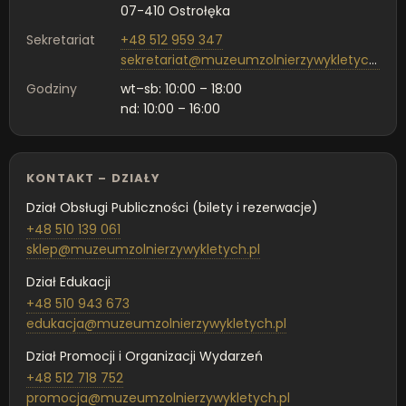
07-410 Ostrołęka
Sekretariat
+48 512 959 347
sekretariat@muzeumzolnierzywykletych.pl
Godziny
wt–sb: 10:00 – 18:00
nd: 10:00 – 16:00
KONTAKT – DZIAŁY
Dział Obsługi Publiczności (bilety i rezerwacje)
+48 510 139 061
sklep@muzeumzolnierzywykletych.pl
Dział Edukacji
+48 510 943 673
edukacja@muzeumzolnierzywykletych.pl
Dział Promocji i Organizacji Wydarzeń
+48 512 718 752
promocja@muzeumzolnierzywykletych.pl