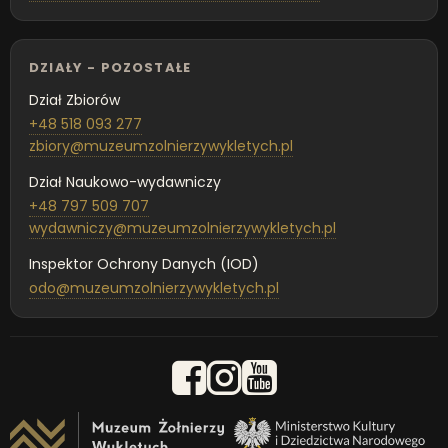
DZIAŁY - POZOSTAŁE
Dział Zbiorów
+48 518 093 277
zbiory@muzeumzolnierzywykletych.pl
Dział Naukowo-wydawniczy
+48 797 509 707
wydawniczy@muzeumzolnierzywykletych.pl
Inspektor Ochrony Danych (IOD)
odo@muzeumzolnierzywykletych.pl