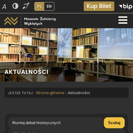
A
Kup Bilet
PL
EN
AKTUALNOŚCI
Strona główna
›
Aktualności
Szukaj
Kategoria