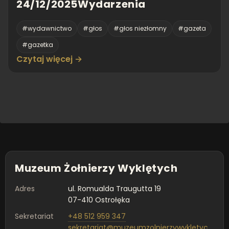
24/12/2025Wydarzenia
#wydawnictwo
#głos
#głos niezłomny
#gazeta
#gazetka
Czytaj więcej →
Muzeum Żołnierzy Wyklętych
Adres
ul. Romualda Traugutta 19
07-410 Ostrołęka
Sekretariat
+48 512 959 347
sekretariat@muzeumzolnierzywykletych.pl