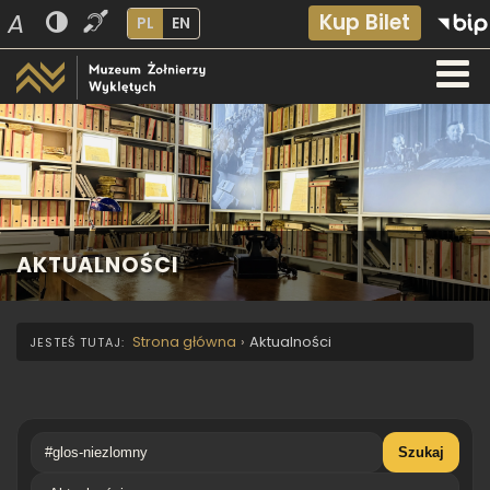
A
Kup Bilet
PL
EN
AKTUALNOŚCI
Strona główna
›
Aktualności
Szukaj
Kategoria