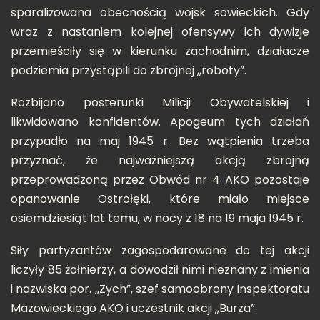
sparaliżowana obecnością wojsk sowieckich. Gdy
wraz z nastaniem kolejnej ofensywy ich dywizje
przemieściły się w kierunku zachodnim, działacze
podziemia przystąpili do zbrojnej ,,roboty”.
Rozbijano posterunki Milicji Obywatelskiej i
likwidowano konfidentów. Apogeum tych działań
przypadło na maj 1945 r. Bez wątpienia trzeba
przyznać, że najważniejszą akcją zbrojną
przeprowadzoną przez Obwód nr 4 AKO pozostaje
opanowanie Ostrołęki, które miało miejsce
osiemdziesiąt lat temu, w nocy z 18 na 19 maja 1945 r.
Siły partyzantów zagospodarowane do tej akcji
liczyły 85 żołnierzy, a dowodził nimi nieznany z imienia
i nazwiska por. ,,Zych”, szef samoobrony Inspektoratu
Mazowieckiego AKO i uczestnik akcji ,,Burza”.