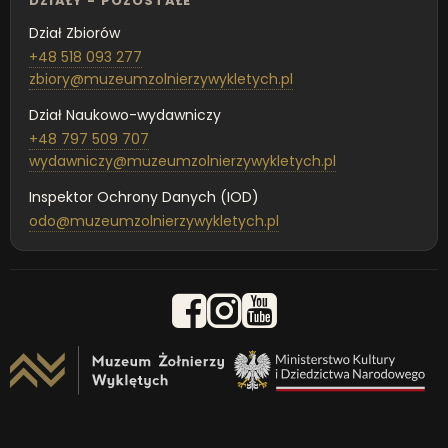
DZIAŁY - POZOSTAŁE
Dział Zbiorów
+48 518 093 277
zbiory@muzeumzolnierzywykletych.pl
Dział Naukowo-wydawniczy
+48 797 509 707
wydawniczy@muzeumzolnierzywykletych.pl
Inspektor Ochrony Danych (IOD)
odo@muzeumzolnierzywykletych.pl