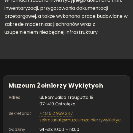
W ramach zadania inwestycyjnego dokonano m.in.
inwentaryzacji, przygotowania dokumentacji
przetargowej, a także wykonano prace budowlane w
zakresie modernizacji schronów wraz z
uzupełnieniem niezbędnej infrastruktury.
Muzeum Żołnierzy Wyklętych
Adres
ul. Romualda Traugutta 19
07-410 Ostrołęka
Sekretariat
+48 512 959 347
sekretariat@muzeumzolnierzywykletych.pl
Godziny
wt–sb: 10:00 – 18:00