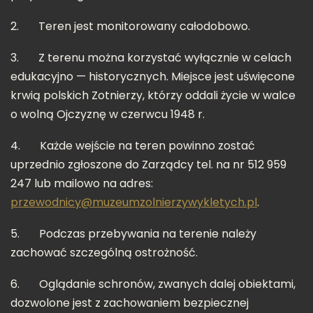
2.
Teren jest monitorowany całodobowo.
3.
Z terenu można korzystać wyłącznie w celach
edukacyjno — historycznych. Miejsce jest uświęcone
krwią polskich Zotnierzy, którzy oddali życie w walce
o wolną Ojczyznę w czerwcu 1948 r.
4.
Każde wejście na teren powinno zostać
uprzednio zgłoszone do Zarządcy tel. na nr 512 959
247 lub mailowo na adres:
przewodnicy@muzeumzolnierzywykletych.pl
.
5.
Podczas przebywania na terenie należy
zachować szczególną ostrożność.
6.
Oglądanie schronów, zwanych dalej obiektami,
dozwolone jest z zachowaniem bezpiecznej