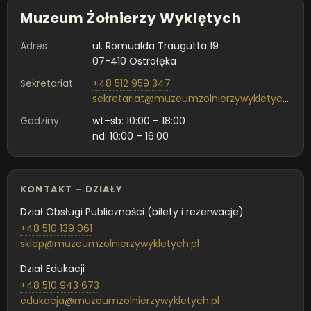
Muzeum Żołnierzy Wyklętych
Adres
ul. Romualda Traugutta 19
07-410 Ostrołęka
Sekretariat
+48 512 959 347
sekretariat@muzeumzolnierzywykletych.pl
Godziny
wt–sb: 10:00 – 18:00
nd: 10:00 – 16:00
KONTAKT – DZIAŁY
Dział Obsługi Publiczności (bilety i rezerwacje)
+48 510 139 061
sklep@muzeumzolnierzywykletych.pl
Dział Edukacji
+48 510 943 673
edukacja@muzeumzolnierzywykletych.pl